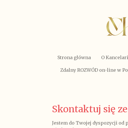
Przejdź
do
głównej
treści
Strona główna
O Kancelari
Zdalny ROZWÓD on-line w Po
Skontaktuj się z
Jestem do Twojej dyspozycji od 