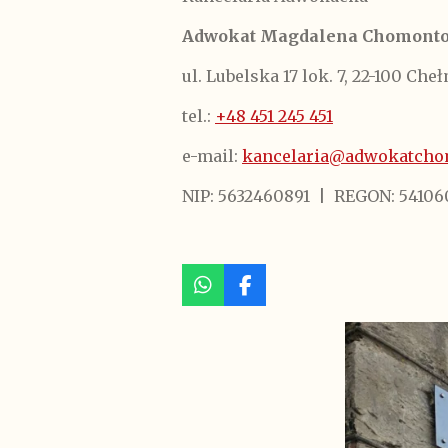
Adwokat Magdalena Chomont
ul. Lubelska 17 lok. 7, 22-100 Che
tel.:
+48 451 245 451
e-mail:
kancelaria@adwokatcho
NIP: 5632460891
|
REGON: 54106
W
F
h
a
a
c
t
e
s
b
A
o
p
o
p
k