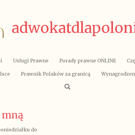
adwokatdlapoloni
i
Usługi Prawne
Porady prawne ONLINE
Czę
lsce
Prawnik Polaków za granicą
Wynagrodzen
e mną
poniedziałku do