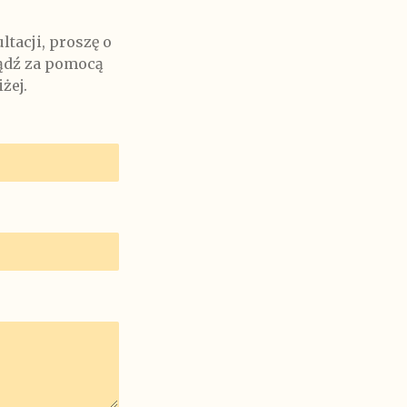
tacji, proszę o
bądź za pomocą
żej.