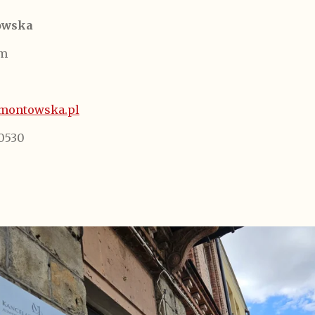
owska
łm
montowska.pl
0530