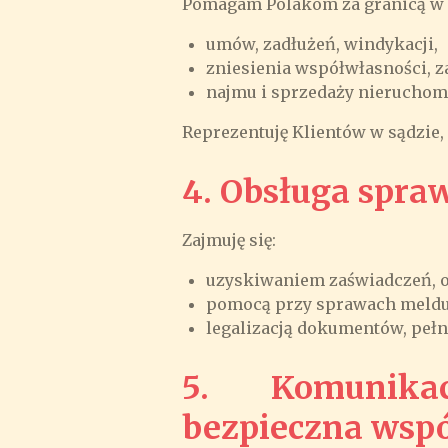
Pomagam Polakom za granicą w 
umów, zadłużeń, windykacji,
zniesienia współwłasności, za
najmu i sprzedaży nieruchom
Reprezentuję Klientów w sądzie,
4. Obsługa spra
Zajmuję się:
uzyskiwaniem zaświadczeń, 
pomocą przy sprawach meldu
legalizacją dokumentów, peł
5. Komunik
bezpieczna wsp