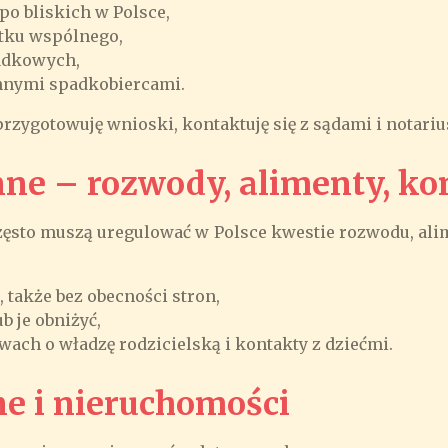
po bliskich w Polsce,
ątku wspólnego,
adkowych,
innymi spadkobiercami.
rzygotowuję wnioski, kontaktuję się z sądami i notari
nne – rozwody, alimenty, ko
często muszą uregulować w Polsce kwestie rozwodu, ali
także bez obecności stron,
 je obniżyć,
wach o władzę rodzicielską i kontakty z dziećmi.
ne i nieruchomości