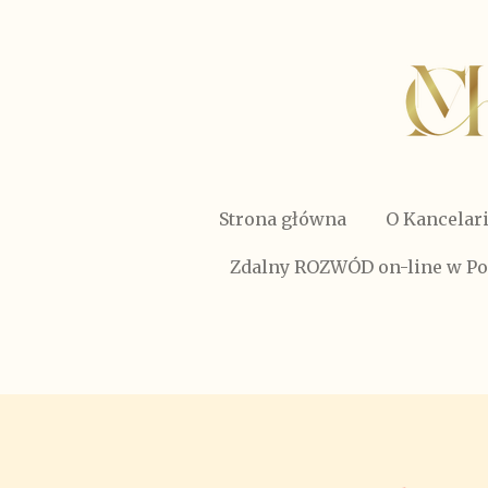
Przejdź
do
głównej
treści
Strona główna
O Kancelari
Zdalny ROZWÓD on-line w Po