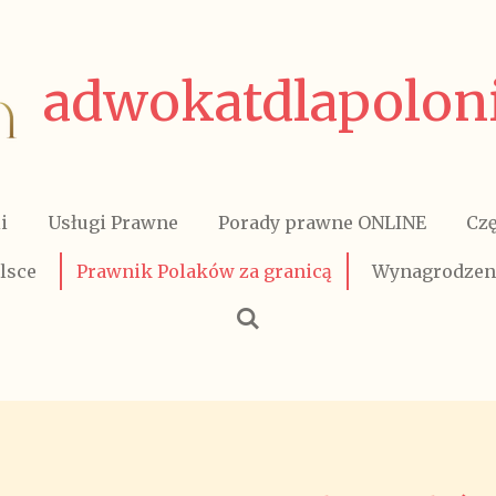
adwokatdlapoloni
i
Usługi Prawne
Porady prawne ONLINE
Czę
lsce
Prawnik Polaków za granicą
Wynagrodzen