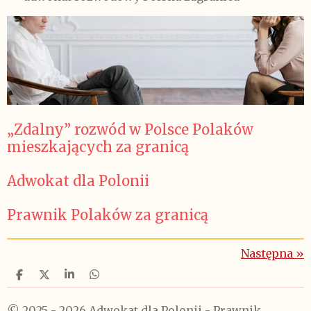
„Zdalny” rozwód w Polsce Polaków
mieszkających za granicą
Adwokat dla Polonii
Prawnik Polaków za granicą
Następna
»
U
U
U
U
d
d
d
d
o
o
o
o
© 2025 - 2026 Adwokat dla Polonii - Prawnik