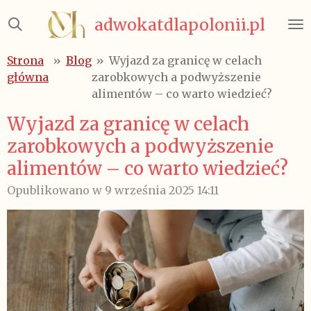
Przejdź
adwokatdlapolonii.pl
do
głównej
Strona
»
Blog
»
Wyjazd za granicę w celach
treści
główna
zarobkowych a podwyższenie
alimentów – co warto wiedzieć?
Wyjazd za granicę w celach
zarobkowych a podwyższenie
alimentów – co warto wiedzieć?
Opublikowano w 9 września 2025 14:11