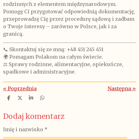
rodzinnych z elementem międzynarodowym.
Pomogę Ci przygotować odpowiednią dokumentację,
przeprowadzę Cię przez procedurę sądową i zadbam
o Twoje interesy – zarówno w Polsce, jak i za
granicą.
📞 Skontaktuj się ze mną: +48 451 245 451
🌍 Pomagam Polakom na całym świecie.
⚖️ Sprawy rodzinne, alimentacyjne, opiekuńcze,
spadkowe i administracyjne.
«
Poprzednia
Następna
»
U
U
U
U
d
d
d
d
o
o
o
o
Dodaj komentarz
s
s
s
s
t
t
t
t
ę
ę
ę
ę
Imię i nazwisko *
p
p
p
p
n
n
n
n