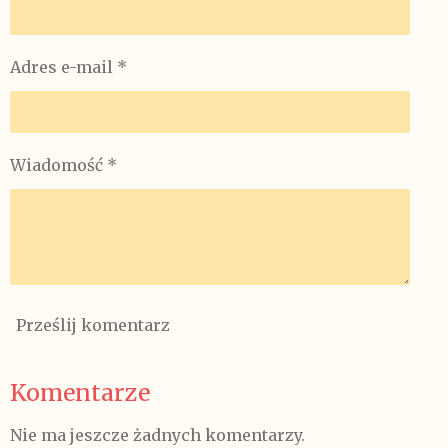
i
i
i
i
j
j
j
j
Adres e-mail *
Wiadomość *
Prześlij komentarz
Komentarze
Nie ma jeszcze żadnych komentarzy.